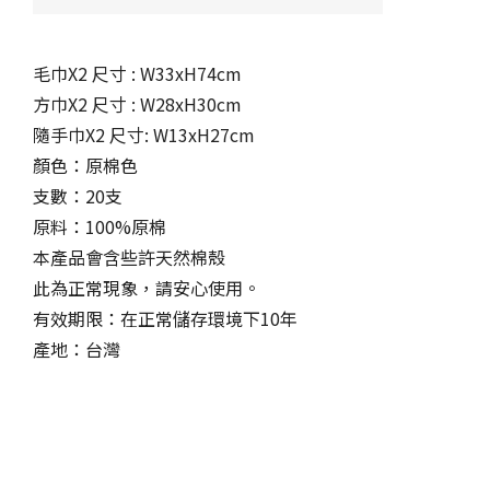
毛巾X2 尺寸 : W33xH74cm
方巾X2 尺寸 : W28xH30cm
隨手巾X2 尺寸: W13xH27cm
顏色：原棉色
支數：20支
原料：100%原棉
本產品會含些許天然棉殼
此為正常現象，請安心使用。
有效期限：在正常儲存環境下10年
產地：台灣