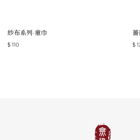
紗布系列-童巾
薔薇
$ 110
$ 120