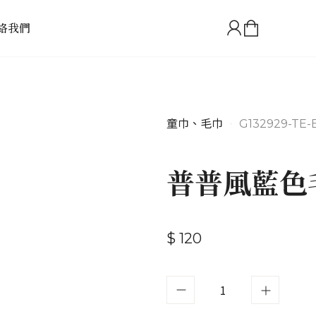
絡我們
童巾、毛巾
•
G132929-TE-
普普風藍色
$ 120