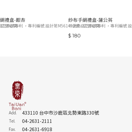
絹禮盒-銀杏
紗布手絹禮盒-蒲公英
，仿冒必究。
已申請專利 ，專利編號 設計第M561490號，仿冒必究。
※此商品已申請專利 ，專利編號 設計
$ 180
433110 台中市沙鹿區北勢東路330號
Add.
04-2631-2111
Tel.
04-2631-6918
Fax.