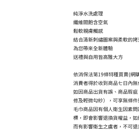
純淨水洗處理
纖維間飽含空氣
鬆軟親膚觸感
結合清新刺繡圖案與柔軟的拷
為您帶來全新體驗
送禮與自用皆高雅大方
依消保法第19條特種買賣(網購
消費者得於收到商品七日內無
如因商品出貨有誤、商品瑕疵
修及輕微勾紗），可享無條件
毛巾商品因有個人衛生因素問
標，即會影響退換貨權益，如
而有影響衛生之虞者，不可退