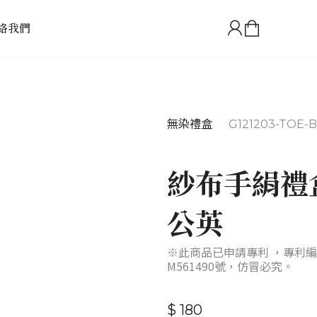
絡我們
無染禮盒
•
G121203-TOE-B
紗布手絹禮
公英
※此商品已申請專利 ，專利編
M561490號，仿冒必究。
$ 180