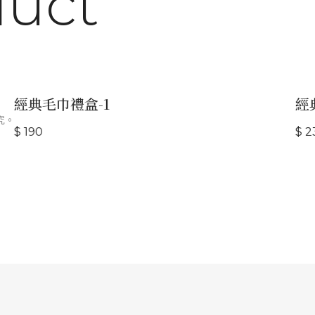
duct
經典毛巾禮盒-1
經典
。
$ 190
$ 230