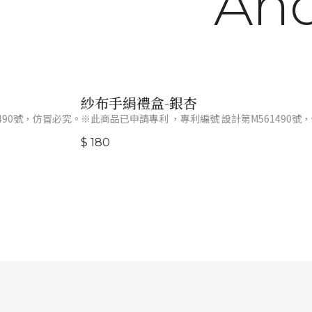
And
紗布手絹禮盒-銀杏
90號，仿冒必究。
※此商品已申請專利 ，專利編號 設計第M561490號，
$ 180