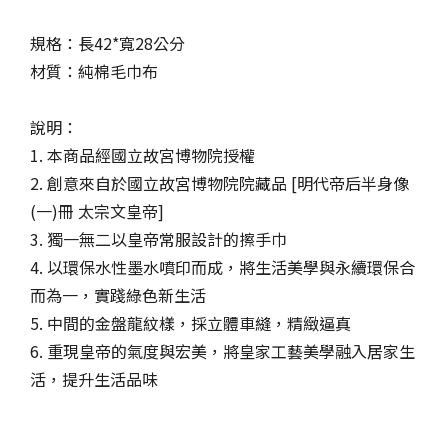
規格：長42*寬28公分
材質：純棉毛巾布
說明：
1. 本商品經國立故宮博物院授權
2. 創意來自於國立故宮博物院院藏品 [明代帝后半身像
(一)冊 太宗文皇帝]
3. 獨一無二以皇帝常服設計的擦手巾
4. 以環保水性墨水噴印而成，將生活美學與永續環保合
而為一，實踐綠色新生活
5. 中間的金盤龍紋樣，採立體車縫，精緻逼真
6. 重現皇帝的氣度與宏美，將皇家工藝美學融入居家生
活，提升生活品味