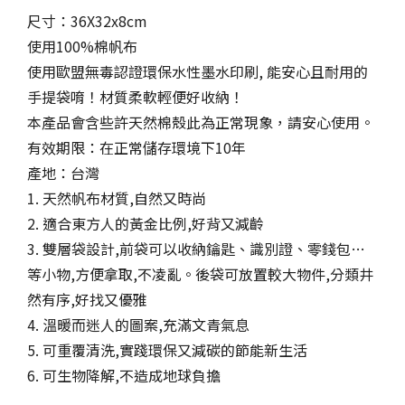
尺寸：36X32x8cm
使用100%棉帆布
使用歐盟無毒認證環保水性墨水印刷, 能安心且耐用的
手提袋唷！材質柔軟輕便好收納！
本產品會含些許天然棉殼此為正常現象，請安心使用。
有效期限：在正常儲存環境下10年
產地：台灣
1. 天然帆布材質,自然又時尚
2. 適合東方人的黃金比例,好背又減齡
3. 雙層袋設計,前袋可以收納鑰匙、識別證、零錢包…
等小物,方便拿取,不凌亂。後袋可放置較大物件,分類井
然有序,好找又優雅
4. 溫暖而迷人的圖案,充滿文青氣息
5. 可重覆清洗,實踐環保又減碳的節能新生活
6. 可生物降解,不造成地球負擔