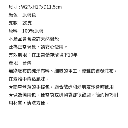
尺寸 : W27xH17xD11.5cm
顏色：原棉色
支數：20支
原料：100%原棉
本產品會含些許天然棉殼
此為正常現象，請安心使用。
有效期限：在正常儲存環境下10年
產地：台灣
無染胚布的純淨布料、細膩的車工、優雅的薔薇花布，
在素雅中帶點風味。
★簡單俐落的手提包，適合散步和好朋友聚會時使用
★做為備用包、便當袋或購物袋都很歡迎，簡約輕巧耐
用材質，清洗方便。