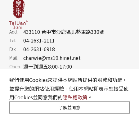
433110 台中市沙鹿區北勢東路330號
Add.
04-2631-2111
Tel.
04-2631-6918
Fax.
charwie@ms19.hinet.net
Mail.
週一到週五8:00-17:00
Open.
我們使用Cookies來提供本網站所提供的服務和功能，
並提升您的網站使用經驗。使用本網站即表示您接受使
用Cookies並同意我們的
隱私權政策
。
隱私權政策
訂購說明
網站地圖
Reader Version
了解並同意
Copyright © 洽維企業股份有限公司. Design by
CREATOP
.