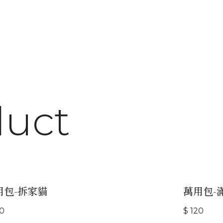
duct
包-拆家貓
萬用包-滿
$ 120