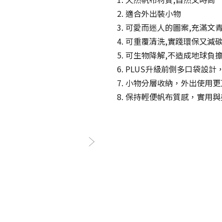
2. 適合外出裝小物
3. 可愛而迷人的圖案,充滿文
4. 可重覆清洗,實踐環保又減
5. 可生物降解,不造成地球負
6. PLUS升級前側多口袋設
7. 小物分層收納，外出使用
8. 保持輕便帆布質感，實用