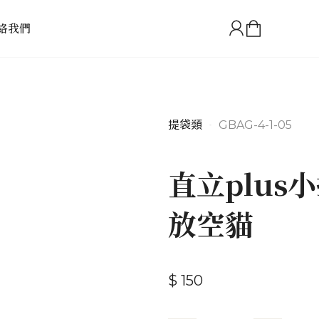
絡我們
提袋類
•
GBAG-4-1-05
直立plus
放空貓
$ 150