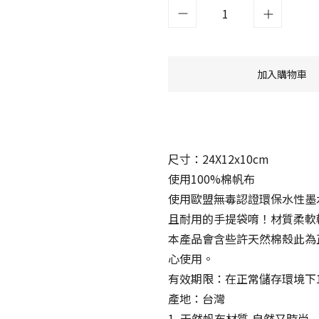
加入購物車
尺寸：24X12x10cm
使用100%棉帆布
使用歐盟無毒認證環保水性墨水
且耐用的手提袋唷！材質柔軟
本產品會含些許天然棉殼此為
心使用。
有效期限：在正常儲存環境下1
產地：台灣
1. 天然帆布材質,自然又時尚