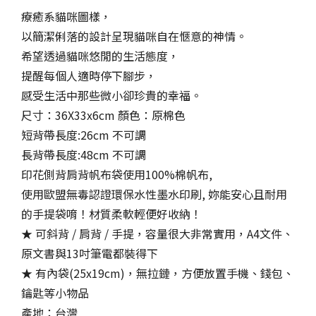
療癒系貓咪圖樣，
以簡潔俐落的設計呈現貓咪自在愜意的神情。
希望透過貓咪悠閒的生活態度，
提醒每個人適時停下腳步，
感受生活中那些微小卻珍貴的幸福。
尺寸：36X33x6cm 顏色：原棉色
短背帶長度:26cm 不可調
長背帶長度:48cm 不可調
印花側背肩背帆布袋使用100%棉帆布,
使用歐盟無毒認證環保水性墨水印刷, 妳能安心且耐用
的手提袋唷！材質柔軟輕便好收納！
★ 可斜背 / 肩背 / 手提，容量很大非常實用，A4文件、
原文書與13吋筆電都裝得下
★ 有內袋(25x19cm)，無拉鏈，方便放置手機、錢包、
鑰匙等小物品
產地：台灣