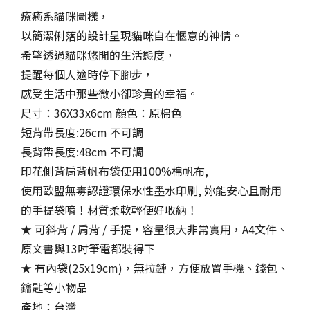
療癒系貓咪圖樣，
以簡潔俐落的設計呈現貓咪自在愜意的神情。
希望透過貓咪悠閒的生活態度，
提醒每個人適時停下腳步，
感受生活中那些微小卻珍貴的幸福。
尺寸：36X33x6cm 顏色：原棉色
短背帶長度:26cm 不可調
長背帶長度:48cm 不可調
印花側背肩背帆布袋使用100%棉帆布,
使用歐盟無毒認證環保水性墨水印刷, 妳能安心且耐用
的手提袋唷！材質柔軟輕便好收納！
★ 可斜背 / 肩背 / 手提，容量很大非常實用，A4文件、
原文書與13吋筆電都裝得下
★ 有內袋(25x19cm)，無拉鏈，方便放置手機、錢包、
鑰匙等小物品
產地：台灣